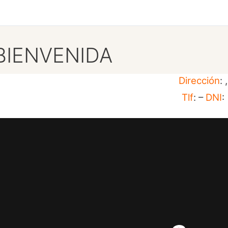
BIENVENIDA
Dirección
: ,
Tlf
: –
DNI
: