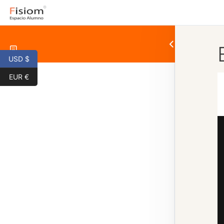
USD $
EUR €