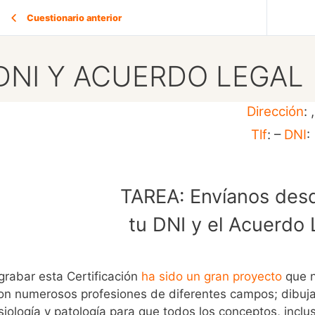
Cuestionario anterior
DNI Y ACUERDO LEGAL
Dirección
: ,
Tlf
: –
DNI
:
TAREA: Envíanos desd
tu DNI y el Acuerdo 
 grabar esta Certificación
ha sido un gran proyecto
que n
on numerosos profesiones de diferentes campos; dibujant
isiología y patología para que todos los conceptos, inc