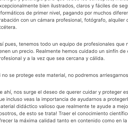
xcepcionalmente bien ilustrados, claros y fáciles de se
nformáticos de primer nivel, pagando por muchos difere
rabación con un cámara profesional, fotógrafo, alquiler 
tcétera.
sí pues, tenemos todo un equipo de profesionales que n
ienen un precio. Realmente hemos cuidado un sinfín de 
rofesional y a la vez que sea cercana y cálida.
i no se protege este material, no podremos arriesgarnos
e ahí, nos surge el deseo de querer cuidar y proteger e
ue incluso veas la importancia de ayudarnos a protege
aterial didáctico valioso que realmente te ayude a mejo
osotros, de esto se trata! Traer el conocimiento científico
frecer la máxima calidad tanto en contenido como en la