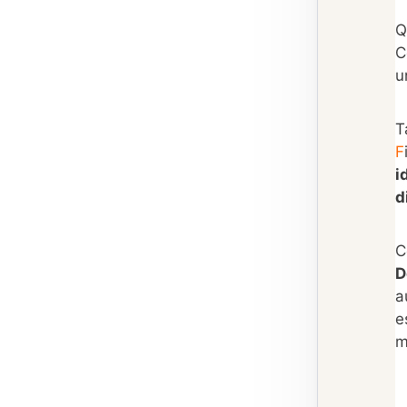
Q
C
u
T
F
i
d
C
D
a
e
m