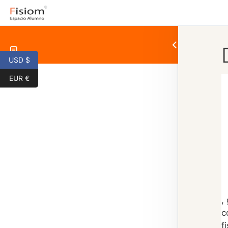
USD $
EUR €
,
c
f