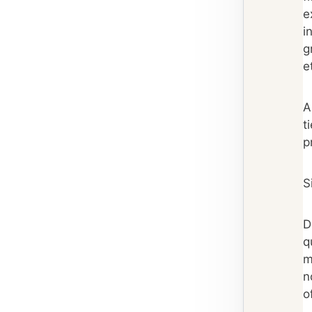
e
i
g
e
A
t
p
S
D
q
m
n
o