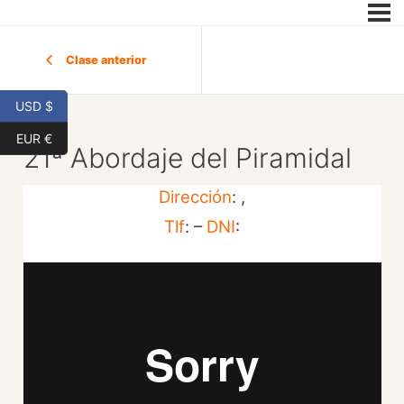
Clase anterior
USD $
EUR €
21ª Abordaje del Piramidal
Dirección
: ,
Tlf
: –
DNI
: