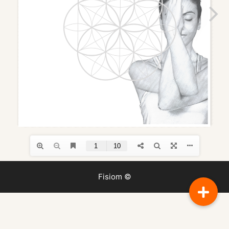
Fisiom ©