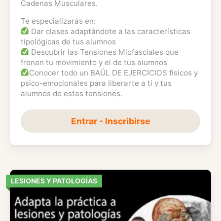
Cadenas Musculares.
Te especializarás en:
Dar clases adaptándote a las características
tipológicas de tus alumnos
Descubrir las Tensiones Miofasciales que
frenan tu movimiento y el de tus alumnos
Conocer todo un BAÚL DE EJERCICIOS físicos y
psico-emocionales para liberarte a ti y tus
alumnos de estas tensiones.
Entrar - Inscribirse
LESIONES Y PATOLOGÍAS