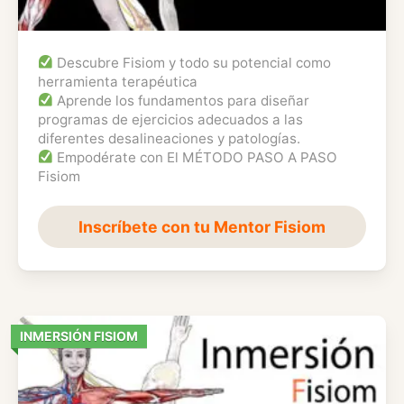
Descubre Fisiom y todo su potencial como
herramienta terapéutica
Aprende los fundamentos para diseñar
programas de ejercicios adecuados a las
diferentes desalineaciones y patologías.
Empodérate con El MÉTODO PASO A PASO
Fisiom
Inscríbete con tu Mentor Fisiom
INMERSIÓN FISIOM