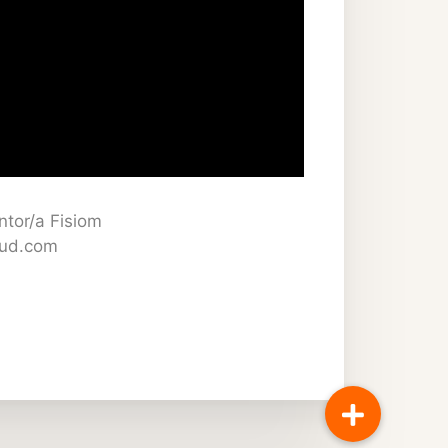
ntor/a Fisiom
alud.com