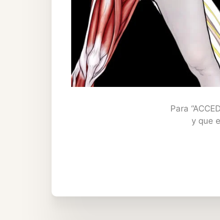
Para “ACCEDE
y que e