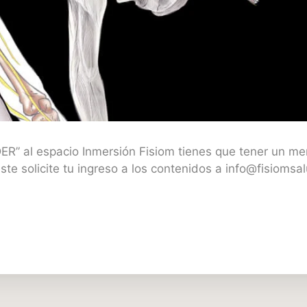
R” al espacio Inmersión Fisiom tienes que tener un me
ste solicite tu ingreso a los contenidos a info@fisioms