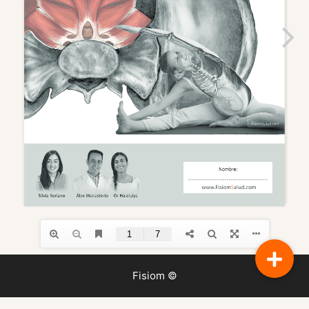
Fisiom ©