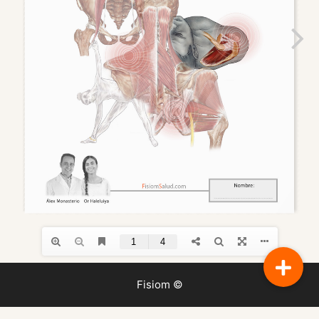
Fisiom ©