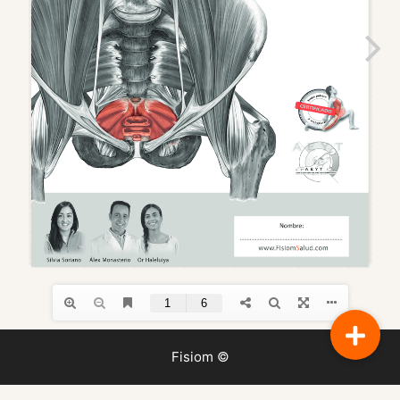
Fisiom ©