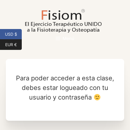
Saltar
al
contenido
USD $
Menú
EUR €
Para poder acceder a esta clase,
debes estar logueado con tu
usuario y contraseña