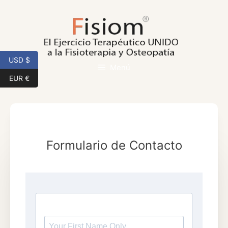
Saltar
al
contenido
USD $
Menú
EUR €
Formulario de Contacto