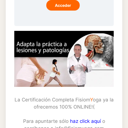
Acceder
La Certificación Completa Fisiom
Y
oga ya la
ofrecemos 100% ONLINE!{
Para apuntarte sólo
haz click aquí
o