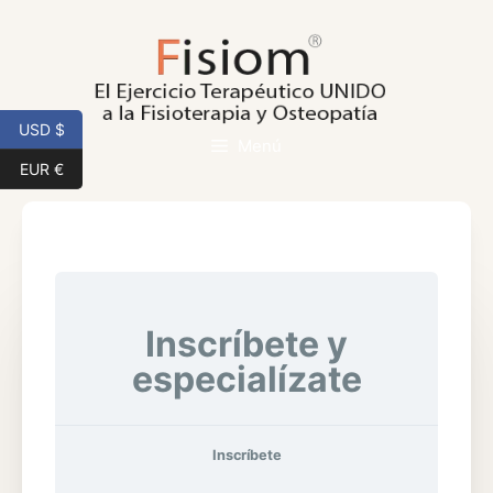
Saltar
al
contenido
USD $
Menú
EUR €
Inscríbete y
especialízate
Inscríbete