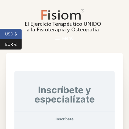
Saltar
al
contenido
USD $
Menú
EUR €
Inscríbete y
especialízate
Inscríbete