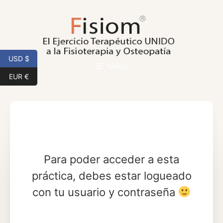
Saltar
al
contenido
USD $
Menú
EUR €
Para poder acceder a esta
práctica, debes estar logueado
con tu usuario y contraseña