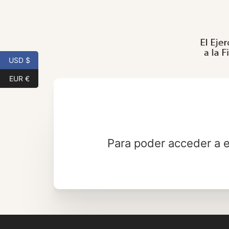
Saltar
al
contenido
USD $
EUR €
Para poder acceder a e