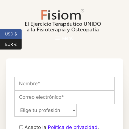
Saltar
al
contenido
USD $
Menú
EUR €
Acepto la
Política de privacidad
.