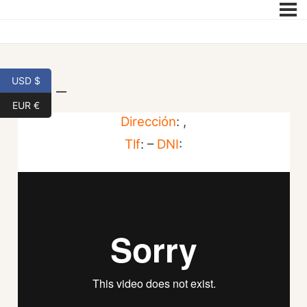
USD $
| 19 –
EUR €
Dirección
: ,
Tlf
: –
DNI
: