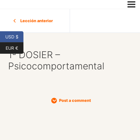
Lección anterior
USD $
EUR €
1ª DOSIER –
Psicocomportamental
Post a comment