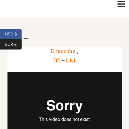
USD $
| 21 –
EUR €
Dirección
: ,
Tlf
: –
DNI
: