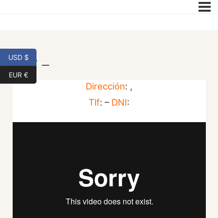
USD $
| 27 –
EUR €
Dirección
: ,
Tlf
: –
DNI
: