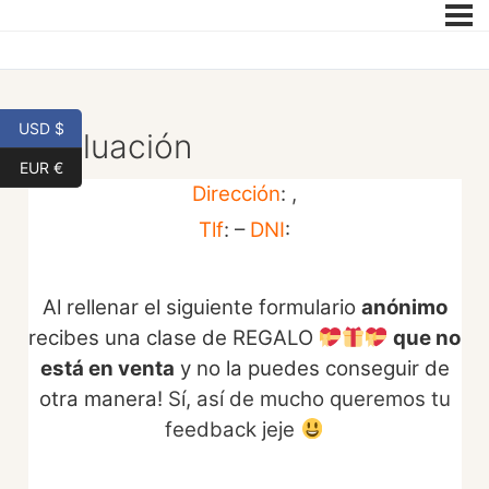
USD $
Evaluación
EUR €
Dirección
: ,
Tlf
: –
DNI
:
Al rellenar el siguiente formulario
anónimo
recibes una clase de REGALO
que no
está en venta
y no la puedes conseguir de
otra manera!
Sí, así de mucho queremos tu
feedback jeje