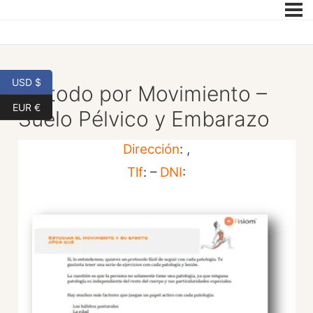
USD $
Método por Movimiento –
EUR €
Suelo Pélvico y Embarazo
Dirección
: ,
Tlf
: –
DNI
: