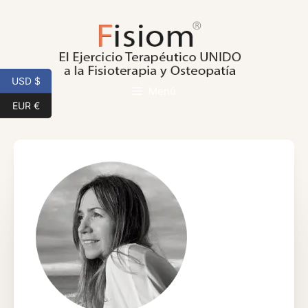
Saltar
al
contenido
USD $
Menú
EUR €