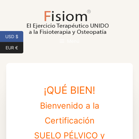
Saltar
al
contenido
USD $
Menú
EUR €
¡QUÉ BIEN!
Bienvenido a la
Certificación
SUELO PÉLVICO y