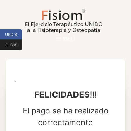
Saltar
al
contenido
USD $
Menú
EUR €
.
FELICIDADES
!!!
El pago se ha realizado
correctamente