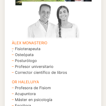
ÀLEX MONASTERIO
–
Fisioterapeuta
.
–
Osteópata
–
Posturólogo
–
Profesor universitario
–
Corrector científico de libros
OR HALELUIYA
–
Profesora de Fisiom
–
Acupuntora
–
Máster en psicología
–
Escritora