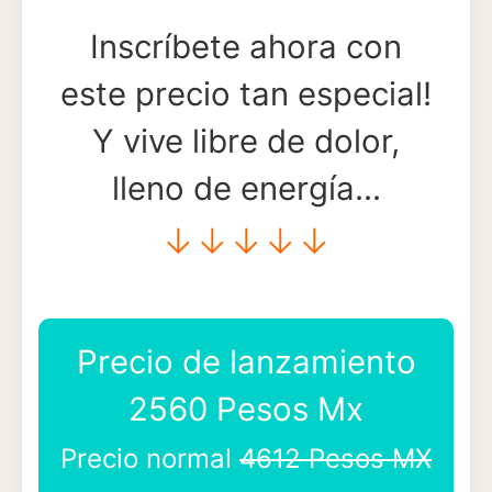
Inscríbete ahora con
este precio tan especial!
Y vive libre de dolor,
lleno de energía…
↓
↓
↓
↓
↓
Precio de lanzamiento
2560 Pesos Mx
Precio normal
4612 Pesos MX