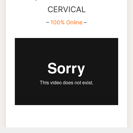
CERVICAL
–
100% Online
–