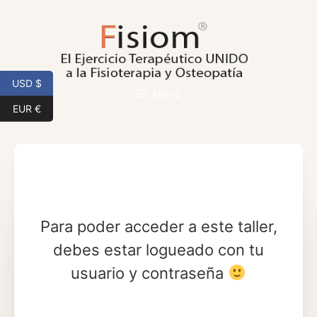
Saltar
al
contenido
USD $
Menú
EUR €
Para poder acceder a este taller,
debes estar logueado con tu
usuario y contraseña