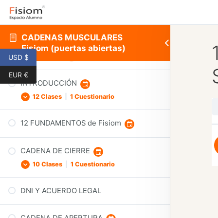
PUERTAS ABIERTAS
CADENAS MUSCULARES
Fisiom (puertas abiertas)
BIENVENIDA
USD $
EUR €
INTRODUCCIÓN
12 Clases
|
1 Cuestionario
12 FUNDAMENTOS de Fisiom
1ª Introducción a la esfera
Psicoemocional
CADENA DE CIERRE
2ª Cómo profesionalizar tus clases
10 Clases
|
1 Cuestionario
3ª Necesidades Humanas
4ª DOSIER
DNI Y ACUERDO LEGAL
1ª DOSIER – Psicocomportamental
5ª Hª de las Cadenas Musculares
2ª PSICOCOMPORTAMENTAL 1
6ª Bases Fisiom 1
CADENA DE APERTURA