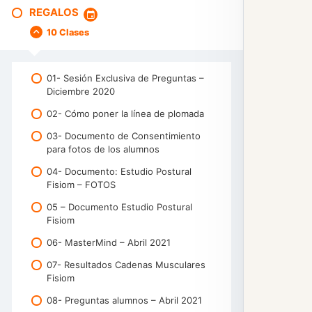
7ª Despertarse a la actitud
Savanasa
Certificado en Inglés
Cuestionario – Cadena de Antepulsión
REGALOS
05- Desalineaciones biomecánicas 4
8ª PRÁCTICA
12ª Una visión y objetivos claros →
Sello Personalizado – Castellano
10 Clases
06- MÉTODO PASO A PASO
Energía, Inteligencia y FOCO
9ª PDF – Eres un Mago
Sello Personalizado – Inglés
Cuestionario – Cadena de Retropulsión
10ª PDF – Infinito
01- Sesión Exclusiva de Preguntas –
Cuestionario – Cadena Respiratoria
Diciembre 2020
02- Cómo poner la línea de plomada
03- Documento de Consentimiento
para fotos de los alumnos
04- Documento: Estudio Postural
Fisiom – FOTOS
05 – Documento Estudio Postural
Fisiom
06- MasterMind – Abril 2021
07- Resultados Cadenas Musculares
Fisiom
08- Preguntas alumnos – Abril 2021